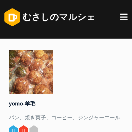
むさしのマルシェ
yomo-羊毛
パン、焼き菓子、コーヒー、ジンジャーエール