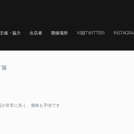
主催・協力
出店者
開催場所
X(旧TWITTER)
INSTAGR
i
ド服
質が非常に良く、価格も手頃です