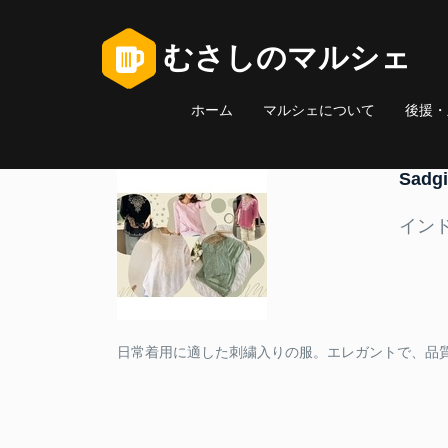
むさしのマルシェ
ホーム
マルシェについて
後援・
Sadg
イン
日常着用に適した刺繍入りの服。エレガントで、品