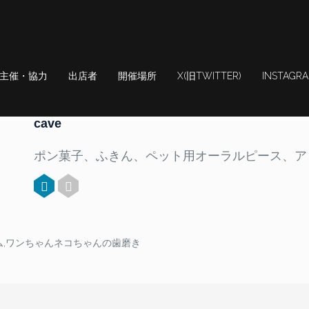
主催・協力
出店者
開催場所
X(旧TWITTER)
INSTAGR
cave
ポン菓子、ふきん、ペット用オーラルピース、ア
,ワンちゃんネコちゃんの歯磨き