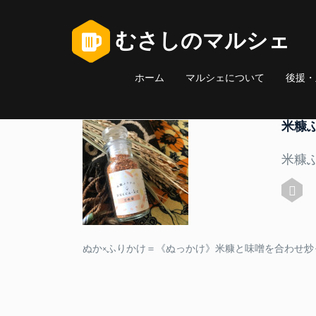
むさしのマルシェ
ホーム
マルシェについて
後援・
米糠ふ
米糠
ぬか×ふりかけ＝《ぬっかけ》米糠と味噌を合わせ