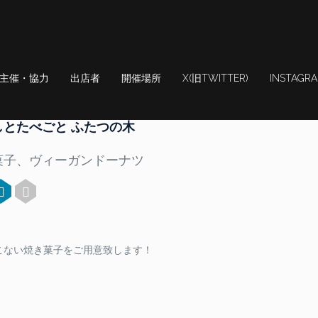
主催・協力
出店者
開催場所
X(旧TWITTER)
INSTAGR
しとたべごと ふたつの木
菓子、ヴィーガンドーナツ
こない焼き菓子をご用意致します！