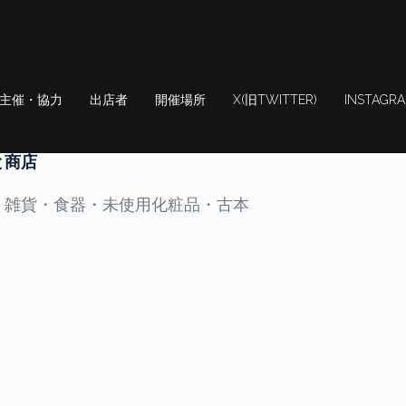
主催・協力
出店者
開催場所
X(旧TWITTER)
INSTAGR
と商店
・雑貨・食器・未使用化粧品・古本