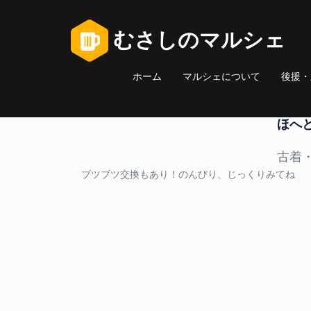
むさしのマルシェ
ホーム
マルシェについて
後援・
ほへ
古着
ブツブツ交換もあり！のんびり、じっくりみてね